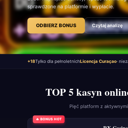
sprawdzone na platformie i wypłacie.
ODBIERZ BONUS
Czytaj analizę
+18
Tylko dla pełnoletnich
Licencja Curaçao
· nie
TOP 5 kasyn onlin
Pięć platform z aktywnymi 
🔥 BONUS HOT
RX Casino 