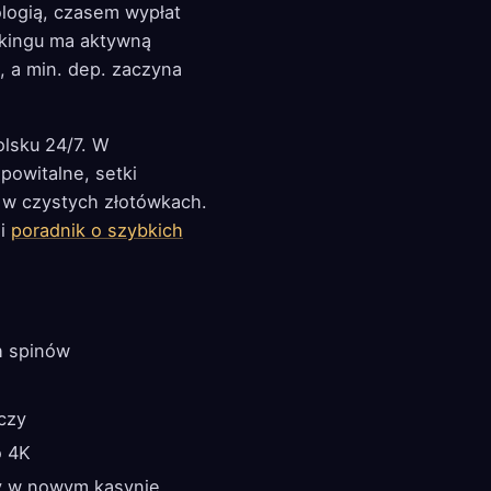
ologią, czasem wypłat
nkingu ma aktywną
e, a min. dep. zaczyna
olsku 24/7. W
powitalne, setki
 w czystych złotówkach.
i
poradnik o szybkich
h spinów
aczy
o 4K
wy w nowym kasynie