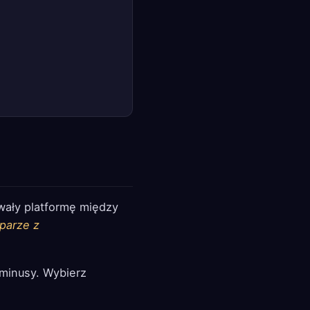
wały platformę między
 parze z
 minusy. Wybierz